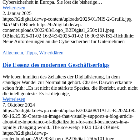
Cybersicherheit in Europa. Sie löst die bisherige…
Weiterlesen
2. Januar 2025
https://b2digital.de/wp-content/uploads/2025/01/NIS-2-Grafik.jpg
945
945
OBinek
https://b2digital.de/wp-
content/uploads/2022/03/Logo_B2Digital_250x101.jpeg
OBinek
2025-01-02 16:24:34
2025-01-02 16:30:25
NIS2-Richtlinie:
Neue Anforderungen an die Cybersicherheit für Unternehmen
Allgemein
,
Tipps
,
Wir erklären
Die Essenz des modernen Geschäftserfolgs
Wir leben inmitten des Zeitalters der Digitalisierung, in dem
ständiger Wandel zur Normalität gehört. Charles Darwin erkannte
schon früh: „Es ist nicht die stärkste Spezies, die überlebt, auch nicht
die intelligenteste. Es ist diejenige,…
Weiterlesen
7. Oktober 2024
https://b2digital.de/wp-content/uploads/2024/08/DALL·E-2024-08-
09-16.25.39-Create-an-image-that-visually-supports-a-blog-article-
about-the-importance-of-digitalization-for-small-businesses-in-a-
rapidly-changing-world.-The-sce.webp
1024
1024
OBinek
https://b2digital.de/wp-
content/uploads/2022/03/Logo_B2Digital_250x101.jpeg