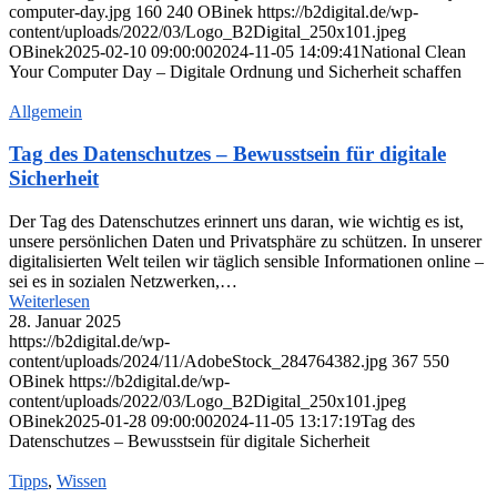
computer-day.jpg
160
240
OBinek
https://b2digital.de/wp-
content/uploads/2022/03/Logo_B2Digital_250x101.jpeg
OBinek
2025-02-10 09:00:00
2024-11-05 14:09:41
National Clean
Your Computer Day – Digitale Ordnung und Sicherheit schaffen
Allgemein
Tag des Datenschutzes – Bewusstsein für digitale
Sicherheit
Der Tag des Datenschutzes erinnert uns daran, wie wichtig es ist,
unsere persönlichen Daten und Privatsphäre zu schützen. In unserer
digitalisierten Welt teilen wir täglich sensible Informationen online –
sei es in sozialen Netzwerken,…
Weiterlesen
28. Januar 2025
https://b2digital.de/wp-
content/uploads/2024/11/AdobeStock_284764382.jpg
367
550
OBinek
https://b2digital.de/wp-
content/uploads/2022/03/Logo_B2Digital_250x101.jpeg
OBinek
2025-01-28 09:00:00
2024-11-05 13:17:19
Tag des
Datenschutzes – Bewusstsein für digitale Sicherheit
Tipps
,
Wissen