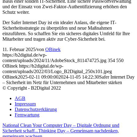
Basis einer soliden IT-Sicherheit. Eine sichere Passwortverwaltung
und der Einsatz von Zwei-Faktor-Authentifizierung erhöhen den
Schutz weiter.
Der Safer Internet Day ist ein idealer Anlass, die eigene IT-
Sicherheitsstrategie zu überprüfen und neue Maßnahmen
einzuführen. So schaffen Sie ein sicheres digitales Umfeld für Ihre
Mitarbeiter und tragen aktiv zur Cyber-Sicherheit bei.
11. Februar 2025
/
von
OBinek
https://b2digital.de/wp-
content/uploads/2024/11/AdobeStock_811474725.jpg
354
550
OBinek
https://b2digital.de/wp-
content/uploads/2022/03/Logo_B2Digital_250x101.jpeg
OBinek
2025-02-11 09:00:00
2024-11-05 14:22:30
Safer Internet Day
– Sicherheit im Netz für Unternehmen und Mitarbeiter stärken
© Copyright - B2Digital 2022
AGB
Impressum
Datenschutzerklärung
Fernwartung
National Clean Your Computer Day – Digitale Ordnung und
Sicherheit schaff...
Thinking Day – Gemeinsam nachdenken,
gemeinsam wachsen