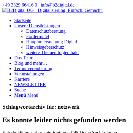
+49 3329 66416 0
info@b2digital.de
Startseite
Unsere Dienstleistungen
Datenschutzberatung
Fördermittel
Hauptuntersuchung Digital
Hinweisgeberschutz
weitere Themen folgen bald
Das Team
Blog und mehr…
Terminvereinbarung
Veranstaltungen
Karriere
NEWSLETTER
Suche
Menü
Menü
Schlagwortarchiv für:
netzwerk
Es konnte leider nichts gefunden werden
Entschuldigung, aber kein Eintrag erfüllt Deine Suchkriterien