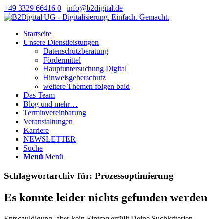
+49 3329 66416 0
info@b2digital.de
Startseite
Unsere Dienstleistungen
Datenschutzberatung
Fördermittel
Hauptuntersuchung Digital
Hinweisgeberschutz
weitere Themen folgen bald
Das Team
Blog und mehr…
Terminvereinbarung
Veranstaltungen
Karriere
NEWSLETTER
Suche
Menü
Menü
Schlagwortarchiv für:
Prozessoptimierung
Es konnte leider nichts gefunden werden
Entschuldigung, aber kein Eintrag erfüllt Deine Suchkriterien