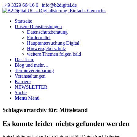
+49 3329 66416 0
info@b2digital.de
Startseite
Unsere Dienstleistungen
Datenschutzberatung
Fördermittel
Hauptuntersuchung Digital
Hinweisgeberschutz
weitere Themen folgen bald
Das Team
Blog und mehr…
Terminvereinbarung
Veranstaltungen
Karriere
NEWSLETTER
Suche
Menü
Menü
Schlagwortarchiv für:
Mittelstand
Es konnte leider nichts gefunden werden
Entschuldigung, aber kein Eintrag erfüllt Deine Suchkriterien