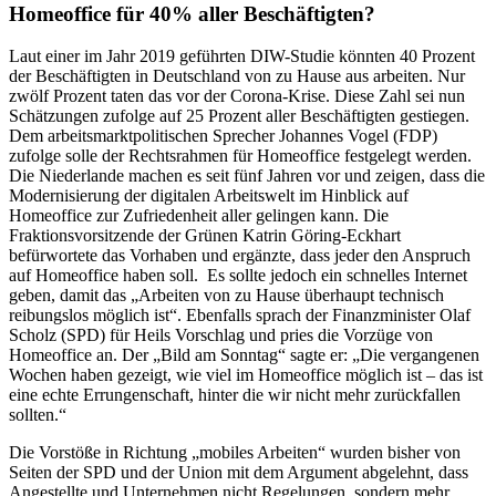
Homeoffice für 40% aller Beschäftigten?
Laut einer im Jahr 2019 geführten DIW-Studie könnten 40 Prozent
der Beschäftigten in Deutschland von zu Hause aus arbeiten. Nur
zwölf Prozent taten das vor der Corona-Krise. Diese Zahl sei nun
Schätzungen zufolge auf 25 Prozent aller Beschäftigten gestiegen.
Dem arbeitsmarktpolitischen Sprecher Johannes Vogel (FDP)
zufolge solle der Rechtsrahmen für Homeoffice festgelegt werden.
Die Niederlande machen es seit fünf Jahren vor und zeigen, dass die
Modernisierung der digitalen Arbeitswelt im Hinblick auf
Homeoffice zur Zufriedenheit aller gelingen kann. Die
Fraktionsvorsitzende der Grünen Katrin Göring-Eckhart
befürwortete das Vorhaben und ergänzte, dass jeder den Anspruch
auf Homeoffice haben soll. Es sollte jedoch ein schnelles Internet
geben, damit das „Arbeiten von zu Hause überhaupt technisch
reibungslos möglich ist“. Ebenfalls sprach der Finanzminister Olaf
Scholz (SPD) für Heils Vorschlag und pries die Vorzüge von
Homeoffice an. Der „Bild am Sonntag“ sagte er: „Die vergangenen
Wochen haben gezeigt, wie viel im Homeoffice möglich ist – das ist
eine echte Errungenschaft, hinter die wir nicht mehr zurückfallen
sollten.“
Die Vorstöße in Richtung „mobiles Arbeiten“ wurden bisher von
Seiten der SPD und der Union mit dem Argument abgelehnt, dass
Angestellte und Unternehmen nicht Regelungen, sondern mehr