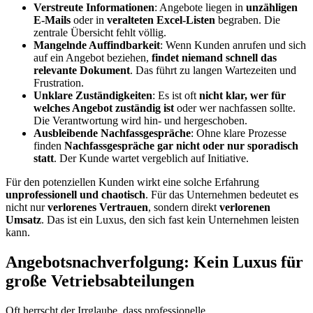
Verstreute Informationen
: Angebote liegen in
unzähligen
E-Mails
oder in
veralteten Excel-Listen
begraben. Die
zentrale Übersicht fehlt völlig.
Mangelnde Auffindbarkeit
: Wenn Kunden anrufen und sich
auf ein Angebot beziehen,
findet niemand schnell das
relevante Dokument
. Das führt zu langen Wartezeiten und
Frustration.
Unklare Zuständigkeiten
: Es ist oft
nicht klar, wer für
welches Angebot zuständig ist
oder wer nachfassen sollte.
Die Verantwortung wird hin- und hergeschoben.
Ausbleibende Nachfassgespräche
: Ohne klare Prozesse
finden
Nachfassgespräche gar nicht oder nur sporadisch
statt
. Der Kunde wartet vergeblich auf Initiative.
Für den potenziellen Kunden wirkt eine solche Erfahrung
unprofessionell und chaotisch
. Für das Unternehmen bedeutet es
nicht nur
verlorenes Vertrauen
, sondern direkt
verlorenen
Umsatz
. Das ist ein Luxus, den sich fast kein Unternehmen leisten
kann.
Angebotsnachverfolgung: Kein Luxus für
große Vetriebsabteilungen
Oft herrscht der Irrglaube, dass professionelle