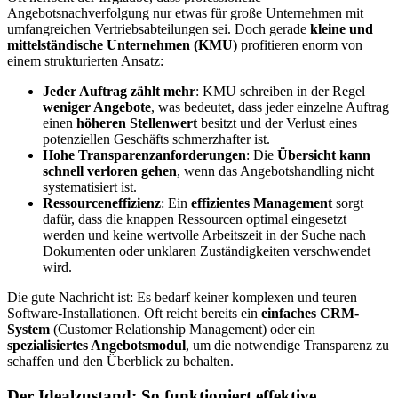
Angebotsnachverfolgung nur etwas für große Unternehmen mit
umfangreichen Vertriebsabteilungen sei. Doch gerade
kleine und
mittelständische Unternehmen (KMU)
profitieren enorm von
einem strukturierten Ansatz:
Jeder Auftrag zählt mehr
: KMU schreiben in der Regel
weniger Angebote
, was bedeutet, dass jeder einzelne Auftrag
einen
höheren Stellenwert
besitzt und der Verlust eines
potenziellen Geschäfts schmerzhafter ist.
Hohe Transparenzanforderungen
: Die
Übersicht kann
schnell verloren gehen
, wenn das Angebotshandling nicht
systematisiert ist.
Ressourceneffizienz
: Ein
effizientes Management
sorgt
dafür, dass die knappen Ressourcen optimal eingesetzt
werden und keine wertvolle Arbeitszeit in der Suche nach
Dokumenten oder unklaren Zuständigkeiten verschwendet
wird.
Die gute Nachricht ist: Es bedarf keiner komplexen und teuren
Software-Installationen. Oft reicht bereits ein
einfaches CRM-
System
(Customer Relationship Management) oder ein
spezialisiertes Angebotsmodul
, um die notwendige Transparenz zu
schaffen und den Überblick zu behalten.
Der Idealzustand: So funktioniert effektive