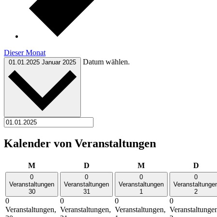
Dieser Monat
Datum wählen.
01.01.2025
Januar 2025
Kalender von Veranstaltungen
Montag
Dienstag
Mittwoch
Donn
M
D
M
D
0
0
0
0
Veranstaltungen
Veranstaltungen
Veranstaltungen
Veranstaltunge
30
31
1
2
0
0
0
0
Veranstaltungen,
Veranstaltungen,
Veranstaltungen,
Veranstaltunge